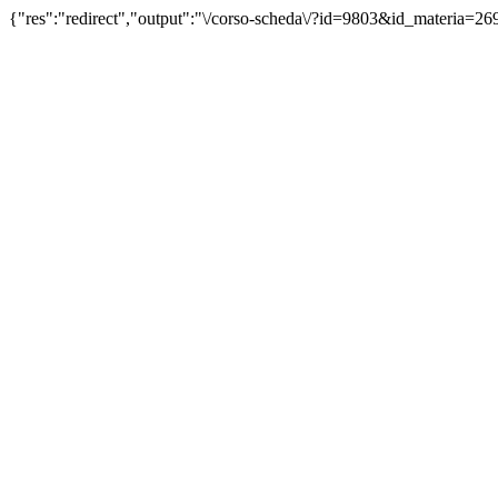
{"res":"redirect","output":"\/corso-scheda\/?id=9803&id_materia=26